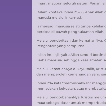
imam, maupun seluruh sistem Perjanjia
Dalam konteks Ibrani 2:5–18, Anak Alla
manusia melalui inkarnasi.
Ia menjadi manusia sejati tanpa kehil
berdosa di bawah penghukuman Allah.
Melalui penderitaan dan kematianNya, K
Pengantara yang sempurna.
Inilah inti Injil, yaitu Allah sendiri be
usaha manusia, sehingga keselamatan 
Melalui kematianNya di kayu salib, Kris
dan memperoleh kemenangan yang sem
Ibrani 2:14 kata “memusnahkan” menggu
meniadakan kekuatan, atau membatalka
Melalui pengorbananNya, Kristus melum
maut sebagai dasar untuk memperbuda