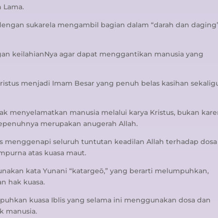
n Lama.
h dengan sukarela mengambil bagian dalam “darah dan daging
angan keilahianNya agar dapat menggantikan manusia yang
ristus menjadi Imam Besar yang penuh belas kasihan sekalig
rtindak menyelamatkan manusia melalui karya Kristus, bukan kar
sepenuhnya merupakan anugerah Allah.
tus menggenapi seluruh tuntutan keadilan Allah terhadap dosa
purna atas kuasa maut.
nakan kata Yunani “katargeō,” yang berarti melumpuhkan,
n hak kuasa.
puhkan kuasa Iblis yang selama ini menggunakan dosa dan
k manusia.