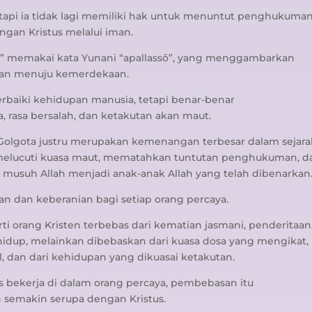
etapi ia tidak lagi memiliki hak untuk menuntut penghukuma
ngan Kristus melalui iman.
n” memakai kata Yunani “apallassō”, yang menggambarkan
nan menuju kemerdekaan.
erbaiki kehidupan manusia, tetapi benar-benar
rasa bersalah, dan ketakutan akan maut.
Golgota justru merupakan kemenangan terbesar dalam sejar
s melucuti kuasa maut, mematahkan tuntutan penghukuman, d
 musuh Allah menjadi anak-anak Allah yang telah dibenarkan
n dan keberanian bagi setiap orang percaya.
i orang Kristen terbebas dari kematian jasmani, penderitaan
 hidup, melainkan dibebaskan dari kuasa dosa yang mengikat,
, dan dari kehidupan yang dikuasai ketakutan.
rus bekerja di dalam orang percaya, pembebasan itu
 semakin serupa dengan Kristus.