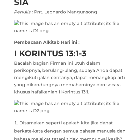
SIA
Penulis :
Pnt. Leonardo Mangunsong
Pembacaan Alkitab Hari ini :
I KORINTUS 13:1-3
Bacalah bagian Firman ini utuh dalam
perikopnya, berulang-ulang, supaya Anda dapat
mengikuti jalan ceritanya, dapat menangkap arti
yang dikandungnya memahaminya dan secara
khusus hafalkanlah I Korintus 13:1.
Disamakan seperti apakah kita jika dapat
berkata-kata dengan semua bahasa manusia dan
bahasa malaikat tetapi tidak mempunyai kasih?