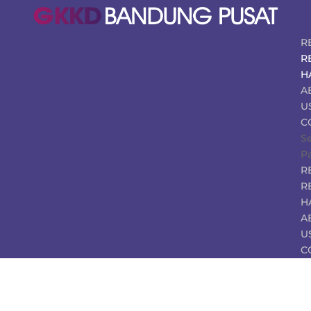
R
R
H
A
U
C
Se
P
R
R
H
A
U
C