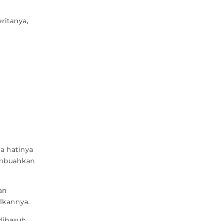
ritanya,
a hatinya
embuahkan
an
lkannya.
 dibasuh