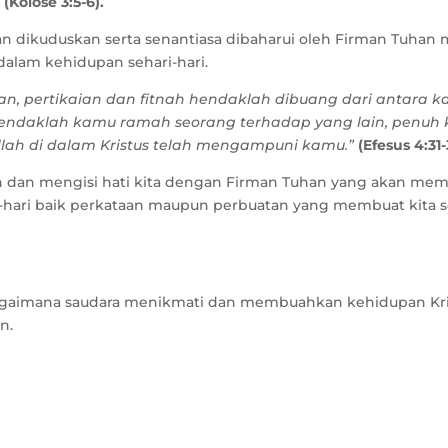
”
(Kolose 3:5-6).
dan dikuduskan serta senantiasa dibaharui oleh Firman Tuha
dalam kehidupan sehari-hari.
n, pertikaian dan fitnah hendaklah dibuang dari antara k
 hendaklah kamu ramah seorang terhadap yang lain, penuh 
lah di dalam Kristus telah mengampuni kamu.”
(Efesus 4:31-
man dan mengisi hati kita dengan Firman Tuhan yang akan m
-hari baik perkataan maupun perbuatan yang membuat kita s
agaimana saudara menikmati dan membuahkan kehidupan Kris
n.