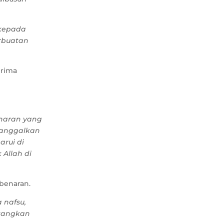
 kepada
erbuatan
erima
naran yang
nanggalkan
rui di
Allah di
ebenaran.
 nafsu,
atangkan