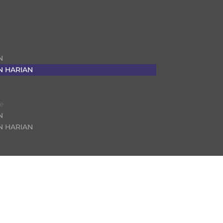
N
 HARIAN
ge
N
 HARIAN