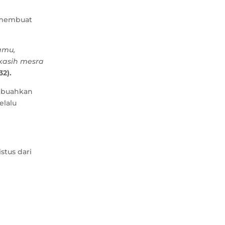
n membuat
amu,
kasih mesra
32).
embuahkan
elalu
tus dari