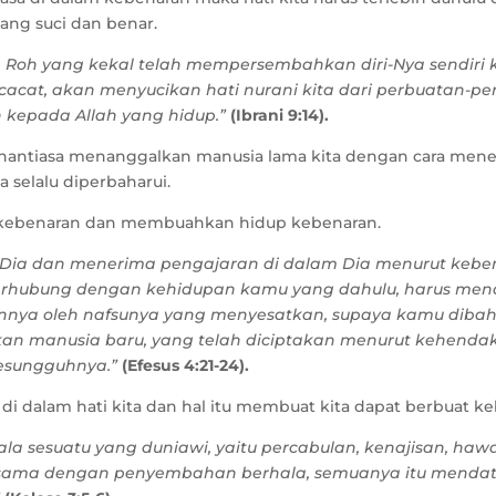
yang suci dan benar.
eh Roh yang kekal telah mempersembahkan diri-Nya sendiri
acat, akan menyucikan hati nurani kita dari perbuatan-p
h kepada Allah yang hidup.”
(Ibrani 9:14).
senantiasa menanggalkan manusia lama kita dengan cara men
 selalu diperbaharui.
 kebenaran dan membuahkan hidup kebenaran.
Dia dan menerima pengajaran di dalam Dia menurut kebe
berhubung dengan kehidupan kamu yang dahulu, harus me
nya oleh nafsunya yang menyesatkan, supaya kamu dibaha
n manusia baru, yang telah diciptakan menurut kehendak 
esungguhnya.”
(Efesus 4:21-24).
a di dalam hati kita dan hal itu membuat kita dapat berbuat k
la sesuatu yang duniawi, yaitu percabulan, kenajisan, hawa
g sama dengan penyembahan berhala, semuanya itu mend