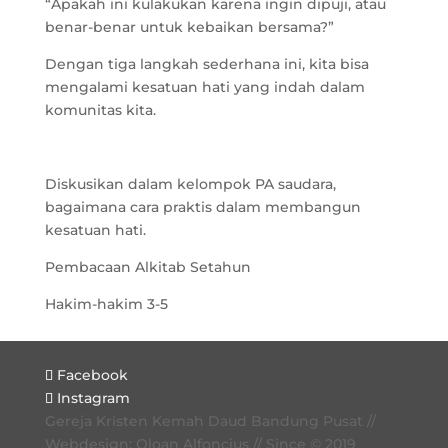
“Apakah ini kulakukan karena ingin dipuji, atau
benar-benar untuk kebaikan bersama?”
Dengan tiga langkah sederhana ini, kita bisa
mengalami kesatuan hati yang indah dalam
komunitas kita.
Diskusikan dalam kelompok PA saudara,
bagaimana cara praktis dalam membangun
kesatuan hati.
Pembacaan Alkitab Setahun
Hakim-hakim 3-5
Facebook
Instagram
Gereja Kristen Kemah Daud Bandung Pusat //
Webdesign: Oloan Alfoncius // Since © 2019