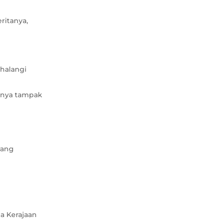
ritanya,
halangi
snya tampak
rang
a Kerajaan