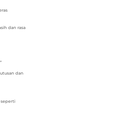
eras
sih dan rasa
”
putusan dan
 seperti