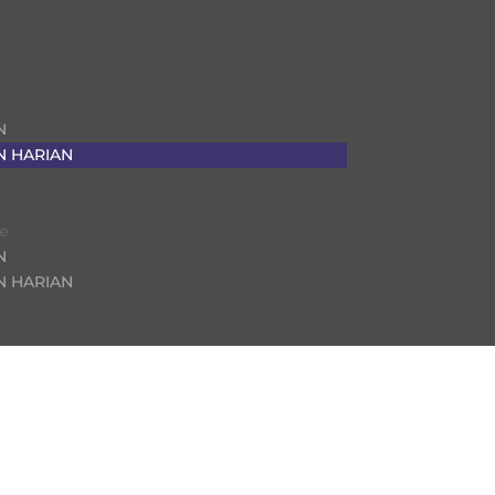
N
 HARIAN
ge
N
 HARIAN