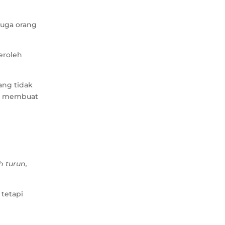
juga orang
eroleh
ang tidak
ng membuat
h turun,
tetapi