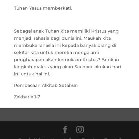
Tuhan Yesus memberkati.
Sebagai anak Tuhan kita memiliki Kristus yang
menjadi rahasia bagi dunia ini. Maukah kita
membuka rahasia ini kepada banyak orang di
sekitar kita untuk mereka mengalami
pengharapan akan kemuliaan Kristus? Berikan
langkah praktis yang akan Saudara lakukan hari
ini untuk hal ini.
Pembacaan Alkitab Setahun
Zakharia 1-7