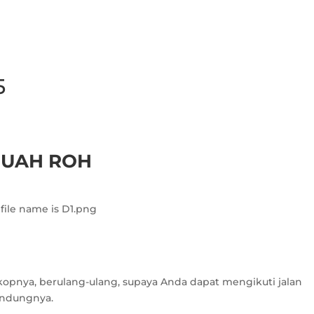
5
BUAH ROH
kopnya, berulang-ulang, supaya Anda dapat mengikuti jalan
andungnya.