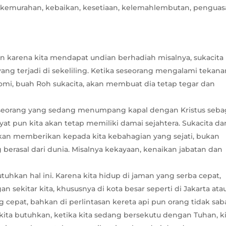
an, kemurahan, kebaikan, kesetiaan, kelemahlembutan, pengua
 karena kita mendapat undian berhadiah misalnya, sukacita
ang terjadi di sekeliling. Ketika seseorang mengalami tekana
omi, buah Roh sukacita, akan membuat dia tetap tegar dan
seseorang yang sedang menumpang kapal dengan Kristus seba
t pun kita akan tetap memiliki damai sejahtera. Sukacita da
 kan memberikan kepada kita kebahagian yang sejati, bukan
berasal dari dunia. Misalnya kekayaan, kenaikan jabatan dan
hkan hal ini. Karena kita hidup di jaman yang serba cepat,
gan sekitar kita, khususnya di kota besar seperti di Jakarta ata
g cepat, bahkan di perlintasan kereta api pun orang tidak sab
ita butuhkan, ketika kita sedang bersekutu dengan Tuhan, k