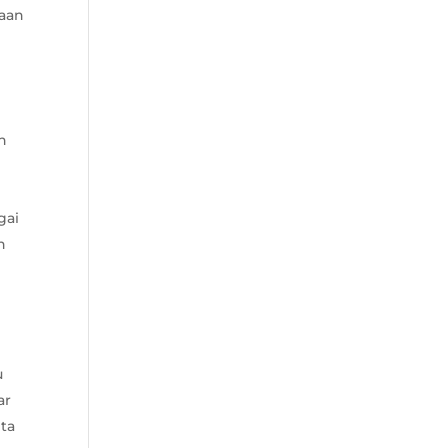
saan
n
gai
n
u
ar
ita