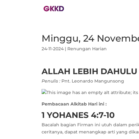
Minggu, 24 Novemb
24-11-2024
|
Renungan Harian
ALLAH LEBIH DAHULU 
Penulis :
Pnt. Leonardo Mangunsong
Pembacaan Alkitab Hari ini :
1 YOHANES 4:7-10
Bacalah bagian Firman ini utuh dalam peri
ceritanya, dapat menangkap arti yang dika