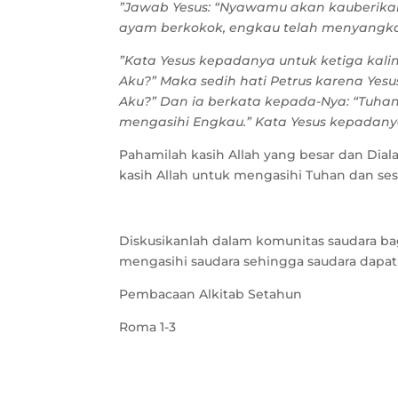
”Jawab Yesus: “Nyawamu akan kauberika
ayam berkokok, engkau telah menyangkal 
”Kata Yesus kepadanya untuk ketiga kal
Aku?” Maka sedih hati Petrus karena Yes
Aku?” Dan ia berkata kepada-Nya: “Tuhan
mengasihi Engkau.” Kata Yesus kepada
Pahamilah kasih Allah yang besar dan Dial
kasih Allah untuk mengasihi Tuhan dan ses
Diskusikanlah dalam komunitas saudara b
mengasihi saudara sehingga saudara dapa
Pembacaan Alkitab Setahun
Roma 1-3