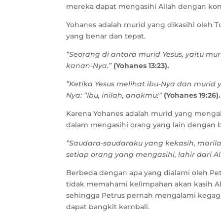
mereka dapat mengasihi Allah dengan kons
Yohanes adalah murid yang dikasihi oleh 
yang benar dan tepat.
”Seorang di antara murid Yesus, yaitu mu
kanan-Nya.”
(Yohanes 13:23).
”Ketika Yesus melihat ibu-Nya dan murid 
Nya: “Ibu, inilah, anakmu!”
(Yohanes 19:26).
Karena Yohanes adalah murid yang menga
dalam mengasihi orang yang lain dengan 
”Saudara-saudaraku yang kekasih, marilah 
setiap orang yang mengasihi, lahir dari A
Berbeda dengan apa yang dialami oleh Pe
tidak memahami kelimpahan akan kasih Al
sehingga Petrus pernah mengalami kegaga
dapat bangkit kembali.