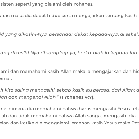
isten seperti yang dialami oleh Yohanes.
Tuhan maka dia dapat hidup serta mengajarkan tentang kasih
rid yang dikasihi-Nya, bersandar dekat kepada-Nya, di sebe
yang dikasihi-Nya di sampingnya, berkatalah Ia kepada ibu-
lami dan memahami kasih Allah maka Ia mengajarkan dan hi
benar.
kita saling mengasihi, sebab kasih itu berasal dari Allah; 
llah dan mengenal Allah.”
(1 Yohanes 4:7).
trus dimana dia memahami bahwa harus mengasihi Yesus tet
lah dan tidak memahami bahwa Allah sangat mengasihi dia
lan dan ketika dia mengalami jamahan kasih Yesus maka Pet