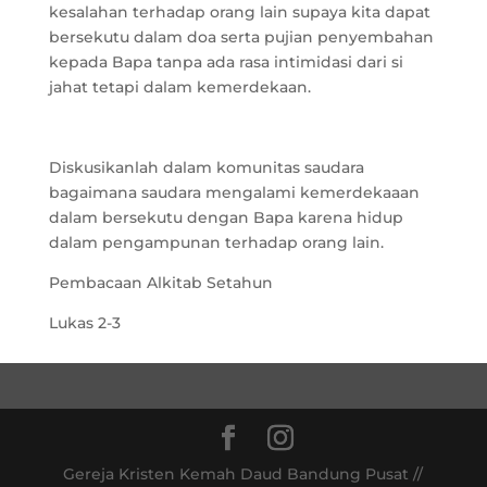
kesalahan terhadap orang lain supaya kita dapat
bersekutu dalam doa serta pujian penyembahan
kepada Bapa tanpa ada rasa intimidasi dari si
jahat tetapi dalam kemerdekaan.
Diskusikanlah dalam komunitas saudara
bagaimana saudara mengalami kemerdekaaan
dalam bersekutu dengan Bapa karena hidup
dalam pengampunan terhadap orang lain.
Pembacaan Alkitab Setahun
Lukas 2-3
Gereja Kristen Kemah Daud Bandung Pusat //