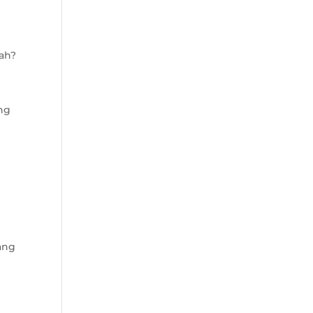
uah?
ng
a
ang