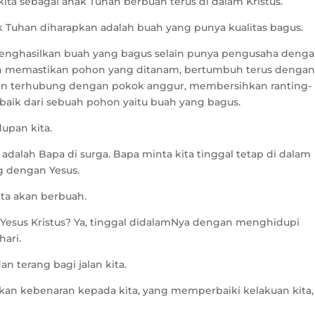
kita sebagai anak Tuhan berbuah terus di dalam Kristus.
ak Tuhan diharapkan adalah buah yang punya kualitas bagus.
 menghasilkan buah yang bagus selain punya pengusaha deng
dan memastikan pohon yang ditanam, bertumbuh terus denga
 dan terhubung dengan pokok anggur, membersihkan ranting-
rbaik dari sebuah pohon yaitu buah yang bagus.
upan kita.
dalah Bapa di surga. Bapa minta kita tinggal tetap di dalam
g dengan Yesus.
ita akan berbuah.
Yesus Kristus? Ya, tinggal didalamNya dengan menghidupi
hari.
an terang bagi jalan kita.
akan kebenaran kepada kita, yang memperbaiki kelakuan kita,