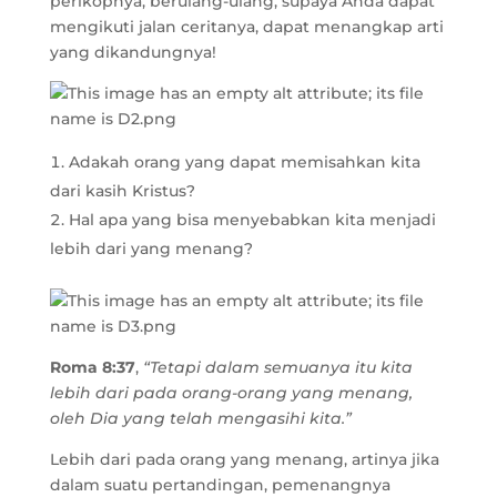
perikopnya, berulang-ulang, supaya Anda dapat
mengikuti jalan ceritanya, dapat menangkap arti
yang dikandungnya!
Adakah orang yang dapat memisahkan kita
dari kasih Kristus?
Hal apa yang bisa menyebabkan kita menjadi
lebih dari yang menang?
Roma 8:37
,
“Tetapi dalam semuanya itu kita
lebih dari pada orang-orang yang menang,
oleh Dia yang telah mengasihi kita.”
Lebih dari pada orang yang menang, artinya jika
dalam suatu pertandingan, pemenangnya