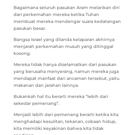
Bagaimana seluruh pasukan Aram melarikan diri
dari perkemahan mereka ketika Tuhan
membuat mereka mendengar suara kedatangan
pasukan besar.
Bangsa Israel yang dilanda kelaparan akhirnya
menjarah perkemahan musuh yang ditinggal
kosong.
Mereka tidak hanya diselamatkan dari pasukan
yang berusaha menyerang, namun mereka juga
mendapat manfaat dari ancaman tersebut, yaitu
makanan dan jarahan lainnya.
Bukankah hal itu berarti mereka “lebih dari
sekedar pemenang”.
Menjadi lebih dari pemenang berarti ketika kita
menghadapi kesulitan, tekanan, cobaan hidup,
kita memiliki keyakinan bahwa kita tidak