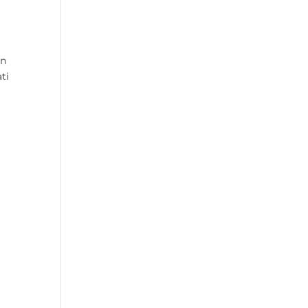
an
ti