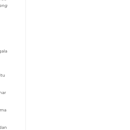
rang
gala
itu
nar
ama
 dan