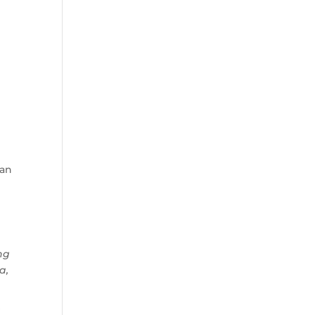
dan
ng
a,
i