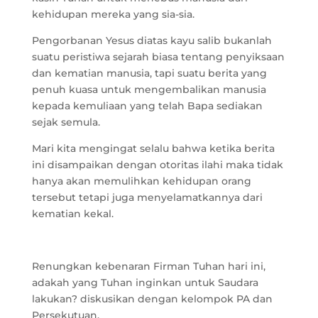
kehidupan mereka yang sia-sia.
Pengorbanan Yesus diatas kayu salib bukanlah
suatu peristiwa sejarah biasa tentang penyiksaan
dan kematian manusia, tapi suatu berita yang
penuh kuasa untuk mengembalikan manusia
kepada kemuliaan yang telah Bapa sediakan
sejak semula.
Mari kita mengingat selalu bahwa ketika berita
ini disampaikan dengan otoritas ilahi maka tidak
hanya akan memulihkan kehidupan orang
tersebut tetapi juga menyelamatkannya dari
kematian kekal.
Renungkan kebenaran Firman Tuhan hari ini,
adakah yang Tuhan inginkan untuk Saudara
lakukan? diskusikan dengan kelompok PA dan
Persekutuan.