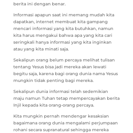
berita ini dengan benar.
Informasi apapun saat ini memang mudah kita
dapatkan, internet membuat kita gampang
mencari informasi yang kita butuhkan, namun
kita harus mengakui bahwa apa yang kita cari
seringkali hanya informasi yang kita inginkan
atau yang kita minati saja.
Sekalipun orang belum percaya melihat tulisan
tentang Yesus bisa jadi mereka akan lewati
begitu saja, karena bagi orang dunia nama Yesus
mungkin tidak penting bagi mereka.
Sekalipun dunia informasi telah sedemikian
maju namun Tuhan tetap mempercayakan berita
Injil kepada kita orang-orang percaya.
Kita mungkin pernah mendengar kesaksian
bagaimana orang dunia mengalami perjumpaan
rohani secara supranatural sehingga mereka