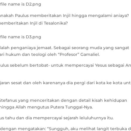
anakah Paulus memberitakan Injil hingga mengalami aniaya?
mberitakan Injil di Tesalonika?
 adalah penganiaya jemaat. Sebagai seorang muda yang sangat
ri hukum dan teologi oleh “Profesor” Gamaliel.
Paulus sebelum bertobat- untuk mempercayai Yesus sebagai A
aran sesat dan oleh karenanya dia pergi dari kota ke kota un
 Stefanus yang menceritakan dengan detail kisah kehidupan
 hingga Allah mengutus Putera Tunggal-Nya.
us tahu dan dia mempercayai sejarah leluluhurnya itu.
s dengan mengatakan: “Sungguh, aku melihat langit terbuka 