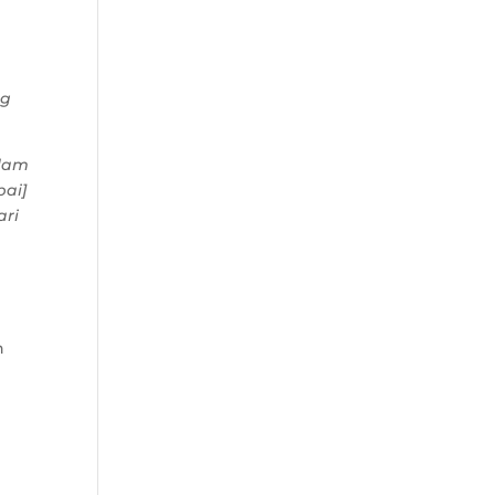
ng
alam
pai]
ari
n