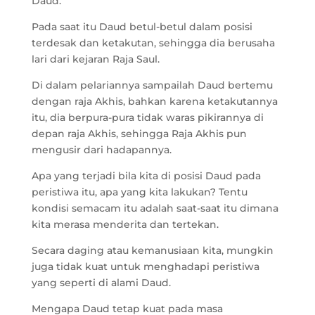
Daud.
Pada saat itu Daud betul-betul dalam posisi
terdesak dan ketakutan, sehingga dia berusaha
lari dari kejaran Raja Saul.
Di dalam pelariannya sampailah Daud bertemu
dengan raja Akhis, bahkan karena ketakutannya
itu, dia berpura-pura tidak waras pikirannya di
depan raja Akhis, sehingga Raja Akhis pun
mengusir dari hadapannya.
Apa yang terjadi bila kita di posisi Daud pada
peristiwa itu, apa yang kita lakukan? Tentu
kondisi semacam itu adalah saat-saat itu dimana
kita merasa menderita dan tertekan.
Secara daging atau kemanusiaan kita, mungkin
juga tidak kuat untuk menghadapi peristiwa
yang seperti di alami Daud.
Mengapa Daud tetap kuat pada masa