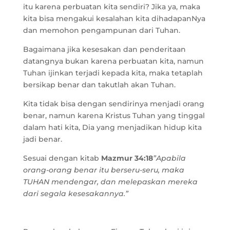
itu karena perbuatan kita sendiri? Jika ya, maka
kita bisa mengakui kesalahan kita dihadapanNya
dan memohon pengampunan dari Tuhan.
Bagaimana jika kesesakan dan penderitaan
datangnya bukan karena perbuatan kita, namun
Tuhan ijinkan terjadi kepada kita, maka tetaplah
bersikap benar dan takutlah akan Tuhan.
Kita tidak bisa dengan sendirinya menjadi orang
benar, namun karena Kristus Tuhan yang tinggal
dalam hati kita, Dia yang menjadikan hidup kita
jadi benar.
Sesuai dengan kitab
Mazmur 34:18
”Apabila
orang-orang benar itu berseru-seru, maka
TUHAN mendengar, dan melepaskan mereka
dari segala kesesakannya.”