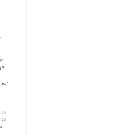
,
,
ah
il
us.”
ita
ita
a,