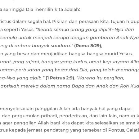
a sehingga Dia memilih kita adalah:
stus dalam segala hal. Pikiran dan perasaan kita, tujuan hidup
a seperti Yesus.
”Sebab semua orang yang dipilih-Nya dari
i semula untuk menjadi serupa dengan gambaran Anak-Nya
lung di antara banyak saudara.”
(Roma 8:29)
;
an yang besar dan menjadikan bangsa-bangsa murid Yesus.
mamat yang rajani, bangsa yang kudus, umat kepunyaan All
uatan-perbuatan yang besar dari Dia, yang telah memangg
ng-Nya yang ajaib.”
(1 Petrus 2:9)
.
”Karena itu pergilah,
baptislah mereka dalam nama Bapa dan Anak dan Roh Kud
menyelesaikan panggilan Allah ada banyak hal yang dapat
 dan pergumulan pribadi, penderitaan, dan lain-lain, namun k
gar panggilan Allah bagi kita dapat kita selesaikan selama k
etrus kepada jemaat pendatang yang tersebar di Pontus, Galati