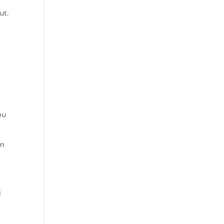
ut.
a
mu
am
i