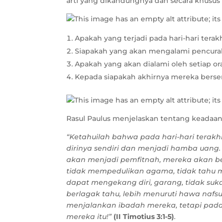
arti yang dikandungnya dan secara khusus h
Apakah yang terjadi pada hari-hari terak
Siapakah yang akan mengalami pencurah
Apakah yang akan dialami oleh setiap 
Kepada siapakah akhirnya mereka berse
Rasul Paulus menjelaskan tentang keadaan
“Ketahuilah bahwa pada hari-hari terak
dirinya sendiri dan menjadi hamba uan
akan menjadi pemfitnah, mereka akan be
tidak mempedulikan agama, tidak tahu m
dapat mengekang diri, garang, tidak suka
berlagak tahu, lebih menuruti hawa nafsu
menjalankan ibadah mereka, tetapi pad
mereka itu!”
(II Timotius 3:1-5)
.